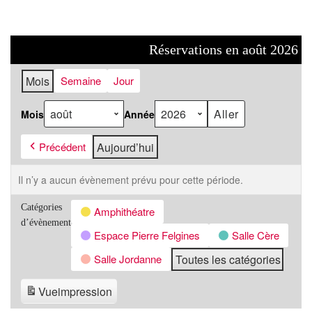
Réservations en août 2026
Mois
Semaine
Jour
Mois
Année
Précédent
Aujourd’hui
Il n’y a aucun évènement prévu pour cette période.
Catégories
Amphithéatre
d’évènement
Espace Pierre Felgines
Salle Cère
Salle Jordanne
Toutes les catégories
Vue
impression