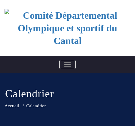
Skip
to
content
Comité Départemental
BASCULER LA NAVIGATION
Olympique et sportif du
Cantal
Calendrier
Accueil
/
Calendrier