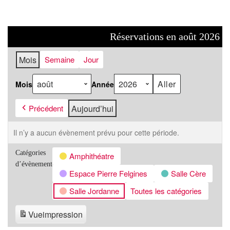
Réservations en août 2026
Mois
Semaine
Jour
Mois
Année
Précédent
Aujourd’hui
Il n’y a aucun évènement prévu pour cette période.
Catégories
Amphithéatre
d’évènement
Espace Pierre Felgines
Salle Cère
Salle Jordanne
Toutes les catégories
Vue
impression