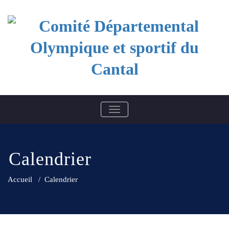
Skip
to
content
Comité Départemental
BASCULER LA NAVIGATION
Olympique et sportif du
Cantal
Calendrier
Accueil
/
Calendrier