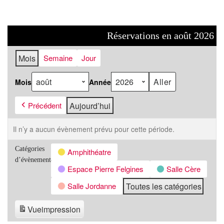
Réservations en août 2026
Mois
Semaine
Jour
Mois
Année
Précédent
Aujourd’hui
Il n’y a aucun évènement prévu pour cette période.
Catégories
Amphithéatre
d’évènement
Espace Pierre Felgines
Salle Cère
Salle Jordanne
Toutes les catégories
Vue
impression