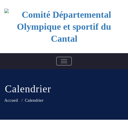
Skip
to
content
Comité Départemental
BASCULER LA NAVIGATION
Olympique et sportif du
Cantal
Calendrier
Accueil
/
Calendrier