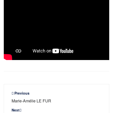
Navigation
Previous
Marie-Amélie LE FUR
de
l’article
Next