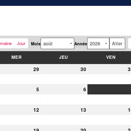
maine
Jour
Mois
Année
MER
MERCREDI
JEU
JEUDI
VEN
VENDR
29
29
30
30
3
let
juillet
juillet
26
2026
2026
5
5
6
6
t
août
août
26
2026
2026
12
12
13
13
1
t
août
août
26
2026
2026
19
19
20
20
2