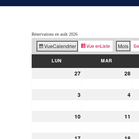
Réservations en août 2026
Vue
Calendrier
Vue en
Liste
Mois
Se
LUN
LUNDI
MAR
MARDI
27
27
28
28
juillet
juil
2026
20
3
3
4
4
août
aoû
2026
20
10
10
11
11
août
aoû
2026
20
17
17
18
18