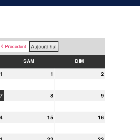
Précédent
Aujourd’hui
EDI
SAM
SAMEDI
DIM
DIMANCHE
1
31
1
1
2
2
juillet
août
août
2026
2026
2026
7
7
8
8
9
9
août
août
août
2026
2026
2026
4
14
15
15
16
16
août
août
août
2026
2026
2026
1
21
22
22
23
23