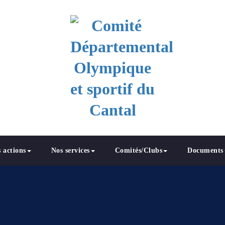
 et sportif du Cantal
 actions
Nos services
Comités/Clubs
Documents