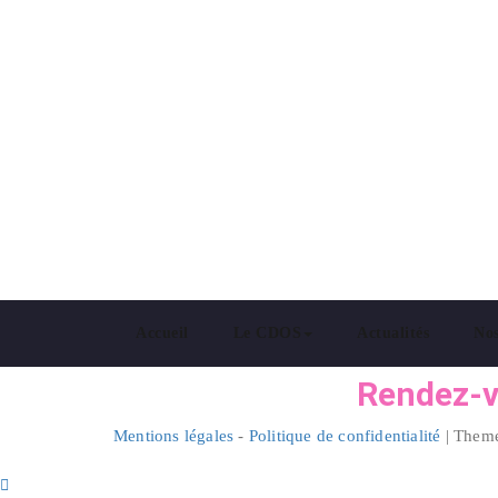
Comité Départemental Olympique
Accueil
Le CDOS
Actualités
Nos
Rendez-vo
Mentions légales
-
Politique de confidentialité
| Them