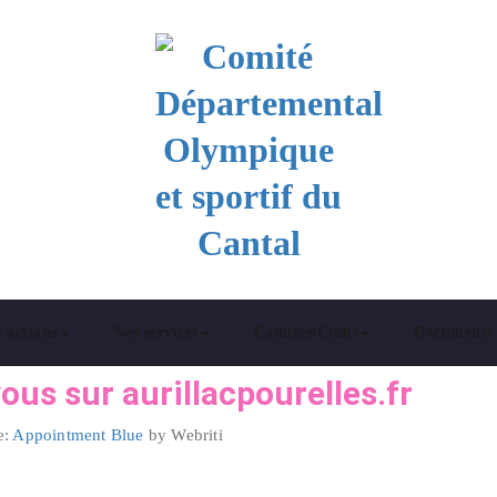
 et sportif du Cantal
 actions
Nos services
Comités/Clubs
Documents
us sur aurillacpourelles.fr
e:
Appointment Blue
by Webriti